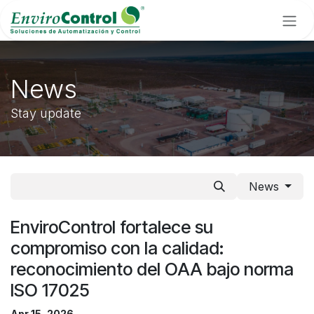
Skip to Content
News
Stay update
News
EnviroControl fortalece su
compromiso con la calidad:
reconocimiento del OAA bajo norma
ISO 17025
Apr 15, 2026