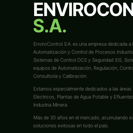
ENVIROCO
S.A.
EnviroControl S.A. es una empresa dedicada a 
Automatización y Control de Procesos Industria
Sistemas de Control DCS y Seguridad SIS, Sis
equipos de Automatización, Regulación, Contro
Consultoría y Calibración.
Estamos especialmente dedicados a las áreas 
Eléctricos, Plantas de Agua Potable y Efluentes,
Industria Minera.
Más de 30 años en el mercado, acumulando ex
soluciones exitosas en todo el país.