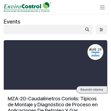
Skip to Content
Events
AUG
28
Reunión interna
MZA-20-Caudalímetros Coriolis: Típicos
de Montaje y Diagnóstico de Proceso en
Aplicaciones De Petroleo Y Gas