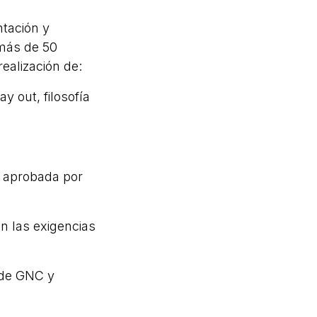
ntación y
 más de 50
realización de:
ay out, filosofía
U aprobada por
n las exigencias
 de GNC y