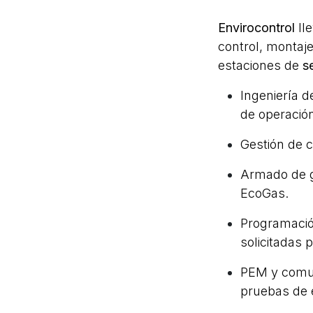
Envirocontrol
ll
control, montaj
estaciones de
s
Ingeniería de
de operació
Gestión de c
Armado de g
EcoGas.
Programació
solicitadas p
PEM y comun
pruebas de 