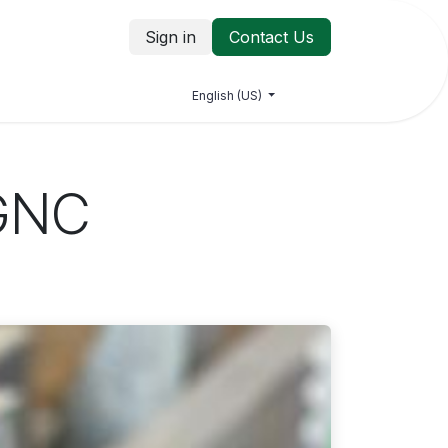
Sign in
Contact Us
log
Jobs
Contact us
English (US)
 GNC