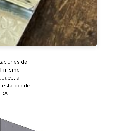
staciones de
El mismo
loqueo
, a
a estación de
ADA
.