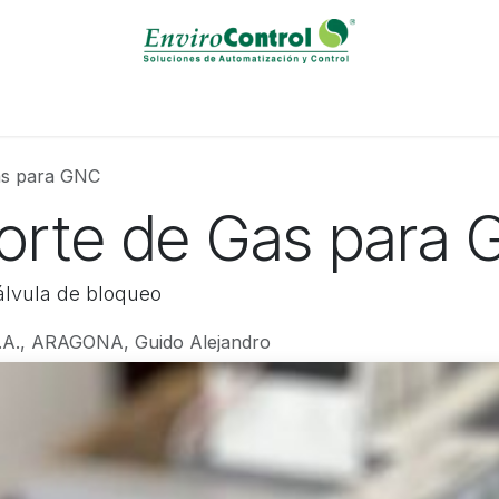
Solutions / Servicies
Calibration Laboratory
Events
B
as para GNC
orte de Gas para
álvula de bloqueo
., ARAGONA, Guido Alejandro