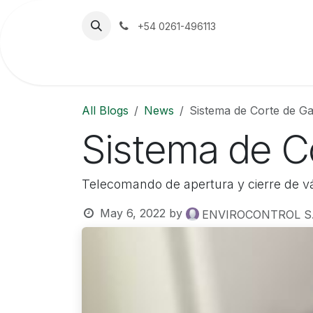
Skip to Content
+54 0261-496113
Home
The Company
Emerson
All Blogs
News
Sistema de Corte de G
Sistema de C
Telecomando de apertura y cierre de v
May 6, 2022
by
ENVIROCONTROL S.A