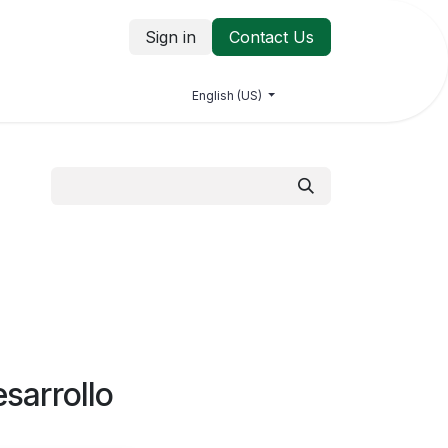
Sign in
Contact Us
log
Jobs
Contact us
English (US)
esarrollo