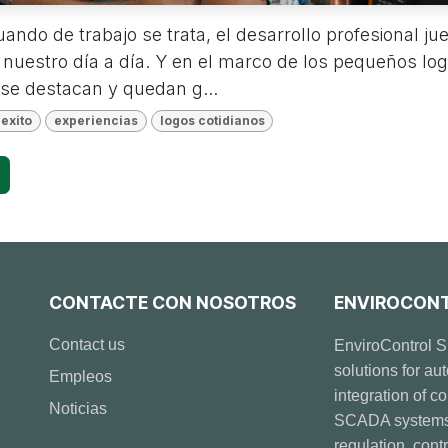
ndo de trabajo se trata, el desarrollo profesional ju
nuestro día a día. Y en el marco de los pequeños log
se destacan y quedan g...
exito
experiencias
logos cotidianos
CONTACTE CON NOSOTROS
ENVIROCONTR
Contact us
EnviroControl S
solutions for au
Empleos
integration of c
Noticias
SCADA systems, 
regulation, con