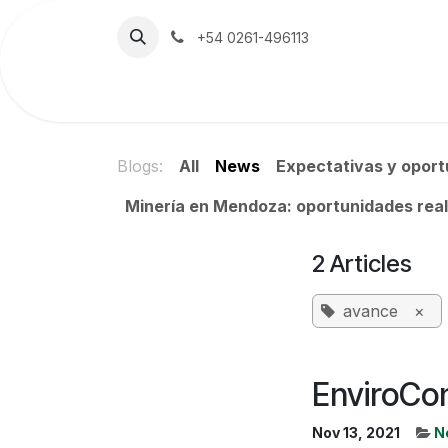
Skip to Content
+54 0261-496113
Home
The Company
Emerson
Blogs:
All
News
Expectativas y oport
Minería en Mendoza: oportunidades real
2 Articles
avance
×
EnviroCon
Nov 13, 2021
N