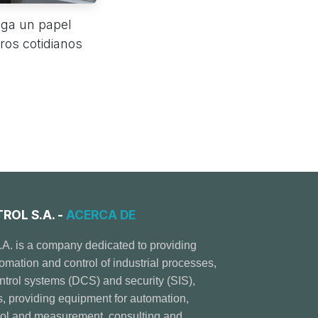
ega un papel
ros cotidianos
OL S.A. -
ACERCA DE
.A. is a company dedicated to providing
tomation and control of industrial processes,
ontrol systems (DCS) and security (SIS),
providing equipment for automation,
trol and measurement, consulting and