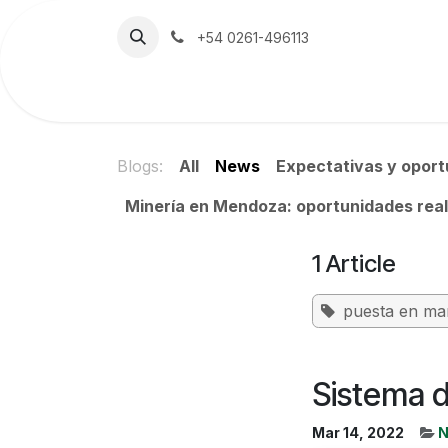
Skip to Content
+54 0261-496113
Home
The Company
Emerson
Blogs:
All
News
Expectativas y oport
Minería en Mendoza: oportunidades real
1 Article
puesta en ma
Sistema d
Mar 14, 2022