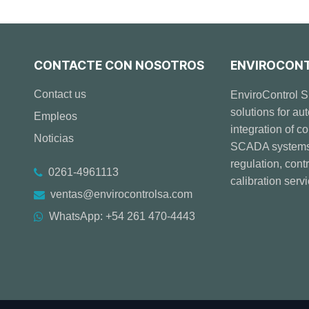
CONTACTE CON NOSOTROS
ENVIROCONTR
Contact us
EnviroControl S
solutions for au
Empleos
integration of c
Noticias
SCADA systems, 
regulation, con
0261-4961113
calibration serv
ventas@envirocontrolsa.com
WhatsApp: +54 261 470-4443