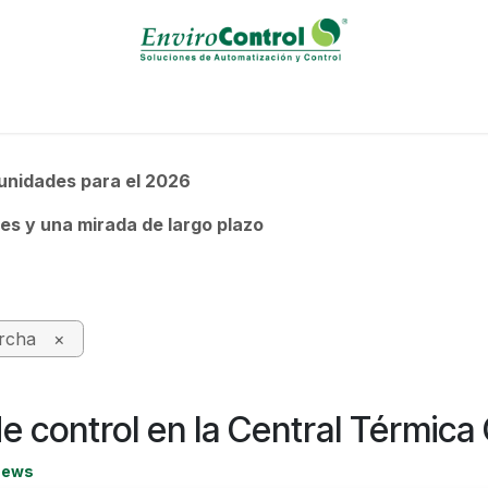
Solutions / Servicies
Calibration Laboratory
Events
B
unidades para el 2026
es y una mirada de largo plazo
rcha
×
e control en la Central Térmic
News