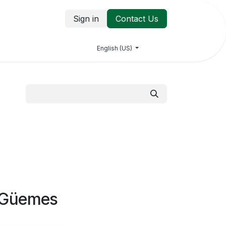
Sign in
Contact Us
log
Jobs
Contact us
English (US)
a Güemes